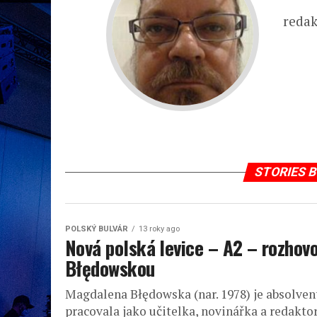
redak
STORIES B
POLSKÝ BULVÁR
13 roky ago
Nová polská levice – A2 – rozho
Błędowskou
Magdalena Błędowska (nar. 1978) je absolvent
pracovala jako učitelka, novinářka a redakto