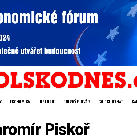
Y
EKONOMIKA
HISTORIE
POLSKÝ BULVÁR
CO OCHUTNAT
KA
aromír Piskoř