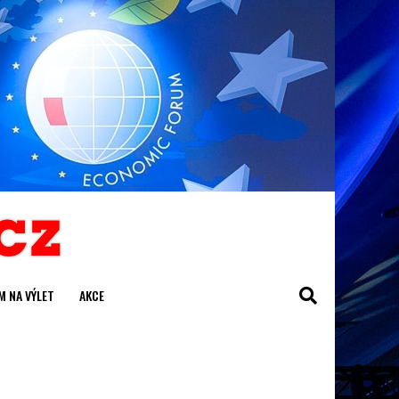
M NA VÝLET
AKCE