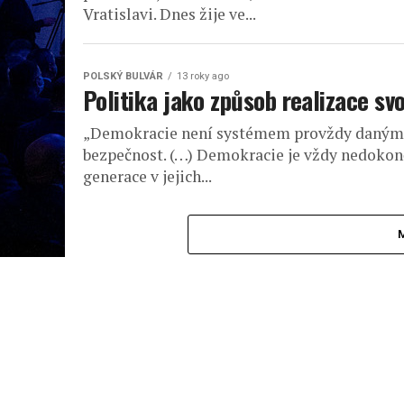
Vratislavi. Dnes žije ve...
POLSKÝ BULVÁR
13 roky ago
Politika jako způsob realizace sv
„Demokracie není systémem provždy daným 
bezpečnost. (…) Demokracie je vždy nedokon
generace v jejich...