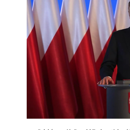
oblastí. Fórum AI bude zahrnovat vyhraz
prezentací, workshopů a speciálních ak
inteligence ve společnosti, ale i v sekt
diskutovat problémy a výzvy, kterým bud
technologickým změnám. Účastníci fóra 
výzkumu a moderních technologií umělé
Evropské unii obnovit konkurencescho
nutnosti zajistit bezpečnost evropských