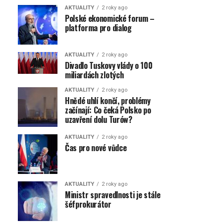
AKTUALITY
2 roky ago
Polské ekonomické forum –
platforma pro dialog
AKTUALITY
2 roky ago
Divadlo Tuskovy vlády o 100
miliardách zlotých
AKTUALITY
2 roky ago
Hnědé uhlí končí, problémy
začínají: Co čeká Polsko po
uzavření dolu Turów?
AKTUALITY
2 roky ago
Čas pro nové vůdce
AKTUALITY
2 roky ago
Ministr spravedlnosti je stále
šéfprokurátor