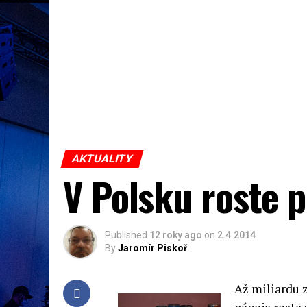
AKTUALITY
V Polsku roste 
Published
12 roky ago
on
2.4.2014
By
Jaromír Piskoř
Až miliardu z