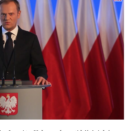
enou tematickou trať skládající se z panelů,
cí. Budou diskutovány klíčové otázky vlivu umělé
oru veřejných a komerčních služeb. Budou se
e muset trh čelit tváří v tvář zásadním
také zváží, do jaké míry investice do vědeckého
 inteligence v mnoha oblastech života umožní
pnost ve vztahu ke globálním ekonomikám a
 zemí.