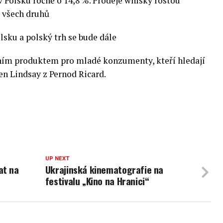
v Polsku ročně o 14,8 %. Prodeje whisky rostou
e všech druhů
lsku a polský trh se bude dále
ivním produktem pro mladé konzumenty, kteří hledají
en Lindsay z Pernod Ricard.
UP NEXT
at na
Ukrajinská kinematografie na
festivalu „Kino na Hranici“