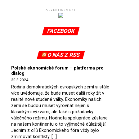
ADVERTISEMENT
FACEBOOK
O NÁS Z RSS
Polské ekonomické forum – platforma pro
dialog
30.8.2024
Rodina demokratických evropských zemí si stále
více uvědomuje, že bude muset další roky žít v
realitě nové studené války. Ekonomiky našich
zemí se budou muset vyrovnat nejen s
klasickými výzvami, ale také s požadavky
válečného režimu. Hodnota spolupráce zůstane
na našem kontinentu o to výjimečně důležitější.
Jedním z cílů Ekonomického fóra vždy bylo
zmírňovat konflikty. […]