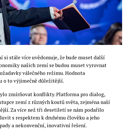
si stále více uvědomuje, že bude muset další
 Ekonomiky našich zemí se budou muset vyrovnat
 požadavky válečného režimu. Hodnota
 o to výjimečně důležitější.
lo zmírňovat konflikty. Platforma pro dialog,
stupce zemí z různých koutů světa, zejména naší
ější. Za více než tři desetiletí se nám podařilo
luvit s respektem k druhému člověku a jeho
pady a nekonvenční, inovativní řešení.