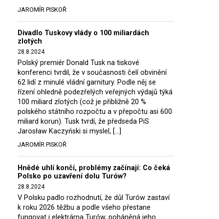
JAROMÍR PISKOŘ
Divadlo Tuskovy vlády o 100 miliardách
zlotých
28.8.2024
Polský premiér Donald Tusk na tiskové
konferenci tvrdil, že v současnosti čelí obvinění
62 lidí z minulé vládní garnitury. Podle něj se
řízení ohledně podezřelých veřejných výdajů týká
100 miliard zlotých (což je přibližně 20 %
polského státního rozpočtu a v přepočtu asi 600
miliard korun). Tusk tvrdí, že předseda PiS
Jarosław Kaczyński si myslel, […]
JAROMÍR PISKOŘ
Hnědé uhlí končí, problémy začínají: Co čeká
Polsko po uzavření dolu Turów?
28.8.2024
V Polsku padlo rozhodnutí, že důl Turów zastaví
k roku 2026 těžbu a podle všeho přestane
fungovat i elektrárna Turów, poháněná jeho