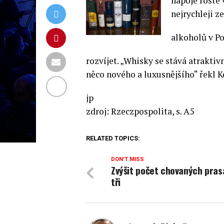
nápoje roste 
nejrychleji z
alkoholů v Po
rozvíjet. „Whisky se stává atrakt
něco nového a luxusnějšího“ řekl K
jp
zdroj: Rzeczpospolita, s. A5
RELATED TOPICS:
DON'T MISS
Zvýšit počet chovaných pras
tři