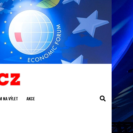
M NA VÝLET
AKCE