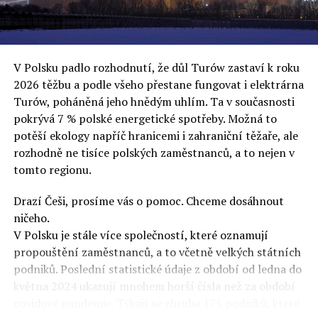
uvěří a nebudou se ptát na podrobnosti,“ řekl Rafał
Ziemkiewicz, redaktor týdeníku Do Rzeczy a ironicky
dodal: „Když se nynějšímu vedení státního hřebčince
podařilo prodat na aukci 10 plemenných koní za 600
V Polsku padlo rozhodnutí, že důl Turów zastaví k roku
000 euro, bylo to provládními médii oslavované jako
2026 těžbu a podle všeho přestane fungovat i elektrárna
velký úspěch. Za vlády PiS se 14 koní prodalo za 2,5
Turów, poháněná jeho hnědým uhlím. Ta v současnosti
milionu euro, což bylo stejnou mediální partou
pokrývá 7 % polské energetické spotřeby. Možná to
komentováno jako konec polského chovu koní. Ve vidění
potěší ekology napříč hranicemi i zahraniční těžaře, ale
kontrolorů činnosti PiS ale určitě šlo při prodeji koní o
rozhodně ne tisíce polských zaměstnanců, a to nejen v
praní peněz či jinou nelegální činnost.“
tomto regionu.
Tuskova čísla jsou ale ujetá i jinde, pokračoval
Ziemkiewicz. „Ve vládní aféře PiS kolem vydávání víz
Drazí Češi, prosíme vás o pomoc. Chceme dosáhnout
Tusk tvrdil, že za vlády dnešní opozice se nelegálně
ničeho.
prodalo 600 000 víz do Polska. Byla na to dokonce
V Polsku je stále více společností, které oznamují
vytvořena parlamentní vyšetřovací komise, která přišla
propouštění zaměstnanců, a to včetně velkých státních
ale pouze na to, že 220 víz do Polska bylo
podniků. Poslední statistické údaje z období od ledna do
prostřednictvím úplatků uspíšeno, tedy že víza byla
května 2024 ukazují mnohem horší čísla než za období
vydána přednostně. Ptá se dnes někdo Tuska, kam se
covidové pandemie. Týkají se zhruba 175 podniků, které
podělo oněch 599 780 uplacených víz? Nikdo se už