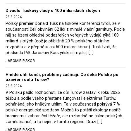
Trzaskowski nebo lídr Hnutí Polsko 2050 Szymon
Divadlo Tuskovy vlády o 100 miliardách zlotých
Hołownia, přímo řekli, že by se polská vláda měla
28.8.2024
tomuto rozhodnutí podřídit.
Polský premiér Donald Tusk na tiskové konferenci tvrdil, že v
současnosti čelí obvinění 62 lidí z minulé vládní garnitury. Podle
Rozhodnutí polského ministra spravedlnosti jistě potěší
něj se řízení ohledně podezřelých veřejných výdajů týká 100
německé, české a polské ekology, ale i těžaře. Je těžké si
miliard zlotých (což je přibližně 20 % polského státního
rozpočtu a v přepočtu asi 600 miliard korun). Tusk tvrdí, že
představit, že by o takové věci rozhodoval sám ministr
předseda PiS Jarosław Kaczyński si myslel, […]
Bodnar. Musel získat politický souhlas vládnoucí koalice.
JAROMÍR PISKOŘ
Stále jsou totiž platné argumenty Morawieckého vlády,
že důl i elektrárna jsou – kromě zabezpečování cca 7 %
Hnědé uhlí končí, problémy začínají: Co čeká Polsko po
polského energetického mixu – klíčovými podniky, spolu
uzavření dolu Turów?
se svými dceřinými společnostmi zaměstnávají cca pět
28.8.2024
tisíc lidí. Navíc s činností dolu a elektrárny nepřímo
V Polsku padlo rozhodnutí, že důl Turów zastaví k roku 2026
souvisí dalších několik desítek tisíc pracovních míst v
těžbu a podle všeho přestane fungovat i elektrárna Turów,
regionu. Zelená politika ale opět zvítězila.
poháněná jeho hnědým uhlím. Ta v současnosti pokrývá 7 %
polské energetické spotřeby. Možná to potěší ekology napříč
hranicemi i zahraniční těžaře, ale rozhodně ne tisíce polských
Rozhodnutí polského ministra spravedlnosti jistě potěší
zaměstnanců, a to nejen v tomto regionu. Drazí […]
německé, české a polské ekology, kteří žalobu u
JAROMÍR PISKOŘ
správního soudu podali, ale také německé a české