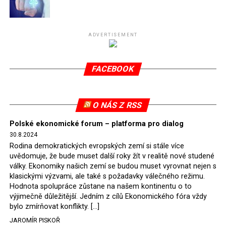
Připomeňme, že ukončení těžby hnědého uhlí pro
elektrárnu Turów nařídil Soudní dvůr Evropské unie
(SDEU) v souvislosti se stížnostmi českých samospráv
ADVERTISEMENT
verdiktem španělské soudkyně Rosario Silva de Lapureta
v květnu 2021. Vláda premiéra Morawieckého však
FACEBOOK
tomuto rozhodnutí nevyhověla, proto na žádost
Evropské komise uložil SDEU v září 2021 Polsku denní
pokutu ve výši 500 tisíc eur.
O NÁS Z RSS
Tento trest byl účtován téměř půl roku, až do února
Polské ekonomické forum – platforma pro dialog
2022, než byl tento případ z důvodu uzavření dohody
30.8.2024
Polska s Českou republikou o odstranění příčin sporu o
Rodina demokratických evropských zemí si stále více
důl Turów vymazán z rejstříku tribunálu. Celkem si
uvědomuje, že bude muset další roky žít v realitě nové studené
Polsko nechalo z přiznaných evropských fondů odečíst
války. Ekonomiky našich zemí se budou muset vyrovnat nejen s
asi 70 milionů eur na pokutách a 45 milionů eur
klasickými výzvami, ale také s požadavky válečného režimu.
Hodnota spolupráce zůstane na našem kontinentu o to
zaplatilo jako odškodnění České republice – ale jak důl,
výjimečně důležitější. Jedním z cílů Ekonomického fóra vždy
tak elektrárna nadále fungovaly. Už tehdy zástupci
bylo zmírňovat konflikty. […]
tehdejší opozice a dnes vládnoucí koalice, jako
JAROMÍR PISKOŘ
místopředseda Občanské platformy (PO) Rafał