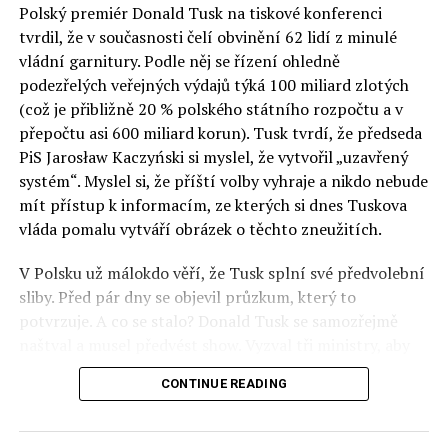
Polský premiér Donald Tusk na tiskové konferenci
Otázky spojené s vývojem umělé inteligence budou na
tvrdil, že v současnosti čelí obvinění 62 lidí z minulé
fóru AI zvláště diskutovanou oblastí. Fórum AI bude
vládní garnitury. Podle něj se řízení ohledně
zahrnovat vyhrazenou tematickou trať skládající se z
podezřelých veřejných výdajů týká 100 miliard zlotých
panelů, prezentací, workshopů a speciálních akcí.
(což je přibližně 20 % polského státního rozpočtu a v
Budou diskutovány klíčové otázky vlivu umělé
přepočtu asi 600 miliard korun). Tusk tvrdí, že předseda
inteligence ve společnosti, ale i v sektoru veřejných a
PiS Jarosław Kaczyński si myslel, že vytvořil „uzavřený
komerčních služeb. Budou se diskutovat problémy a
systém“. Myslel si, že příští volby vyhraje a nikdo nebude
výzvy, kterým bude muset trh čelit tváří v tvář zásadním
mít přístup k informacím, ze kterých si dnes Tuskova
technologickým změnám. Účastníci fóra také zváží, do
vláda pomalu vytváří obrázek o těchto zneužitích.
jaké míry investice do vědeckého výzkumu a moderních
V Polsku už málokdo věří, že Tusk splní své předvolební
technologií umělé inteligence v mnoha oblastech života
sliby. Před pár dny se objevil průzkum, který to
umožní Evropské unii obnovit konkurenceschopnost ve
potvrzuje. A co se stalo? Donald Tusk se samozřejmě
vztahu ke globálním ekonomikám a nutnosti zajistit
naštval a musel předvést show. Vyzval tři ministry, aby
bezpečnost evropských zemí.
před kamerami podepsali dohodu o stíhání členů PiS, a
CONTINUE READING
ti poslušně ono divadlo předvedli. Andrzej Domański
(finance), Tomasz Siemoniak (vnitro) a Adam Bodnar
(spravedlnost) podepsali teatrálně dohodu týkající se