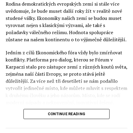
Rodina demokratických evropských zemí si stále více
uvědomuje, že bude muset další roky žít v realitě nové
studené války. Ekonomiky našich zemí se budou muset
vyrovnat nejen s klasickými výzvami, ale také s
požadavky válečného režimu. Hodnota spolupráce
zůstane na našem kontinentu o to výjimečně důležitější.
Jedním z cílů Ekonomického fóra vždy bylo zmírňovat
konflikty. Platforma pro dialog, kterou se Fórum v
Karpaczi stalo pro zástupce zemí z různých koutů světa,
zejména naší části Evropy, se proto stává ještě
důležitější. Za více než tři desetiletí se nám podařilo
vytvořit jedinečné místo, kde můžete mluvit s respektem
k druhému člověku a jeho názorům. Místo, kde se rodí
moderní nápady a nekonvenční, inovativní řešení.
CONTINUE READING
Polsko musí mít instituce, jejichž horizont činnosti je
delší než období, ve kterém byl u moci konkrétní
politický tým. Pouze to vám dává šanci skutečně řešit